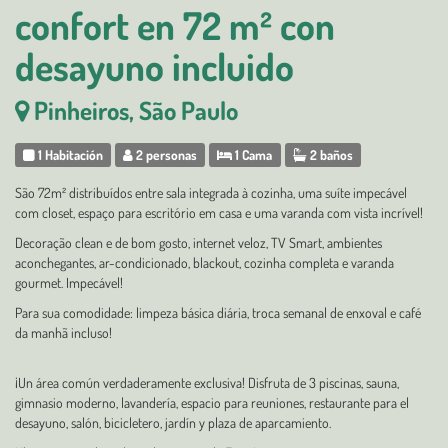
confort en 72 m² con
desayuno incluido
Pinheiros, São Paulo
1 Habitación
2 personas
1 Cama
2 baños
São 72m² distribuídos entre sala integrada à cozinha, uma suíte impecável
com closet, espaço para escritório em casa e uma varanda com vista incrível!
Decoração clean e de bom gosto, internet veloz, TV Smart, ambientes
aconchegantes, ar-condicionado, blackout, cozinha completa e varanda
gourmet. Impecável!
Para sua comodidade: limpeza básica diária, troca semanal de enxoval e café
da manhã incluso!
¡Un área común verdaderamente exclusiva! Disfruta de 3 piscinas, sauna,
gimnasio moderno, lavandería, espacio para reuniones, restaurante para el
desayuno, salón, bicicletero, jardín y plaza de aparcamiento.