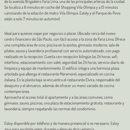
de la avenida Brigadeiro Faria Lima, una de las principales arterias de la ciudad.
Se localiza a 6 minutos en coche del Shopping Vila Olímpia y a 13 minutos
caminando de la estación de metro Vila Olímpia. Eataly y el Parque do Povo
están a solo 7 minutos en automóvil.
Ideal para quienes viajan por negocios o placer. Ubicado cerca del nuevo
centro financiero de São Paulo, con fácil acceso a la zona de Faria Lima. Ofrece
una completa área de ocio, piscina en la azotea, gimnasio moderno, sala de
pilates, sauna y lavandería profesional con servicio automatizado, con pago
realizado en la recepción. Cuenta con recepción bilingüe las 24 horas, wifi,
interfono, estacionamiento con valet, seguridad las 24 horas, servicio diario de
limpieza y equipo de mantenimiento. El edificio integra una hermosa plaza
arbolada que alberga el restaurante Maremonti, especializado en cocina
italiana. En la planta baja se encuentra el restaurante Elvira, responsable del
desayuno y el almuerzo, además de ofrecer un menú variado de cocina
contemporánea.
Aprovecha el acceso total al apartamento y a las áreas comunes, como
gimnasio, sauna, piscinas, una plaza de estacionamiento gratuita, restaurante y
lavandería, siempre respetando las normas del condominio.
Estoy disponible por teléfono y de manera presencial si es necesario. Estoy
aquí para ayudarte antes, durante y después de tu estancia.