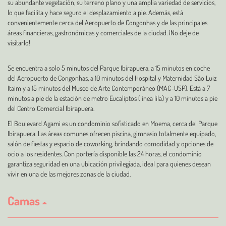
su abundante vegetación, su terreno plano y una amplia variedad de servicios,
lo que facilita y hace seguro el desplazamiento a pie. Además, está
convenientemente cerca del Aeropuerto de Congonhas y de las principales
áreas financieras, gastronómicas y comerciales de la ciudad. ¡No deje de
visitarlo!
Se encuentra a solo 5 minutos del Parque Ibirapuera, a 15 minutos en coche
del Aeropuerto de Congonhas, a 10 minutos del Hospital y Maternidad São Luiz
Itaim y a 15 minutos del Museo de Arte Contemporáneo (MAC-USP). Está a 7
minutos a pie de la estación de metro Eucaliptos (línea lila) y a 10 minutos a pie
del Centro Comercial Ibirapuera.
El Boulevard Agami es un condominio sofisticado en Moema, cerca del Parque
Ibirapuera. Las áreas comunes ofrecen piscina, gimnasio totalmente equipado,
salón de fiestas y espacio de coworking, brindando comodidad y opciones de
ocio a los residentes. Con portería disponible las 24 horas, el condominio
garantiza seguridad en una ubicación privilegiada, ideal para quienes desean
vivir en una de las mejores zonas de la ciudad.
Camas