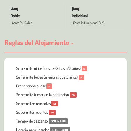
Doble
Individual
1 Cama (s) Doble
1 Cama (s) Individual (es)
Reglas del Alojamiento
Se permite niños (desde 02 hasta 12 años)
sí
Se Permite bebés (menores que 2 años)
sí
Proporciona cunas
sí
Se permite fumar en la habitación
no
Se permiten mascotas
no
Se permiten eventos
no
Tiempo de descanso
22:00 - 8:00
Horario para llegadas
16:00 - 23:00