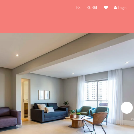
ES
R$ BRL
Login