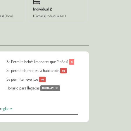
Individual 2
(es) (Twin)
1 Cama (s) Individual (es)
Se Permite bebés (menores que 2 años)
sí
Se permite fumar en la habitación
no
Se permiten eventos
no
Horario para llegadas
16:00 - 23:00
 reglas