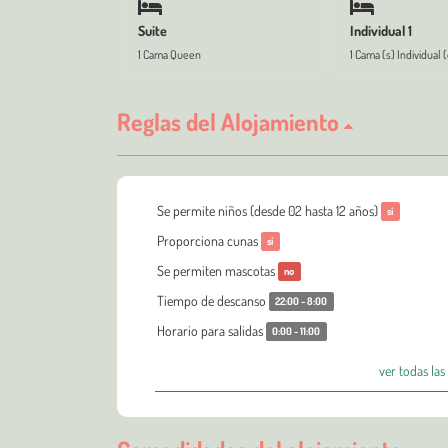
Suite
Individual 1
1 Cama Queen
1 Cama (s) Individual 
Reglas del Alojamiento
Se permite niños (desde 02 hasta 12 años)
sí
Proporciona cunas
sí
Se permiten mascotas
no
Tiempo de descanso
22:00 - 8:00
Horario para salidas
0:00 - 11:00
ver todas las