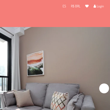
ES
R$ BRL
Login