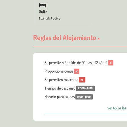
Suite
1 Cama (s) Doble
Reglas del Alojamiento
Se permite niños (desde 02 hasta 12 años)
sí
Proporciona cunas
sí
Se permiten mascotas
no
Tiempo de descanso
22:00 - 8:00
Horario para salidas
0:00 - 11:00
ver todas las