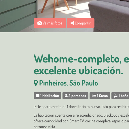
Ve más fotos
Compartir
Wehome-completo, e
excelente ubicación.
Pinheiros, São Paulo
1 Habitación
2 personas
1 Cama
1 baño
¡Este apartamento de 1 dormitorio es nuevo, listo para recibi
La habitación cuenta con aire acondicionado, blackout y excele
ofrece comodidad con Smart TV, cocina completa, espacio pa
hermosa vista.