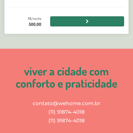
R$/noche
500,00
viver a cidade com
conforto e praticidade
contato@wehome.com.br
(11) 91874-4018
(11) 91874-4018