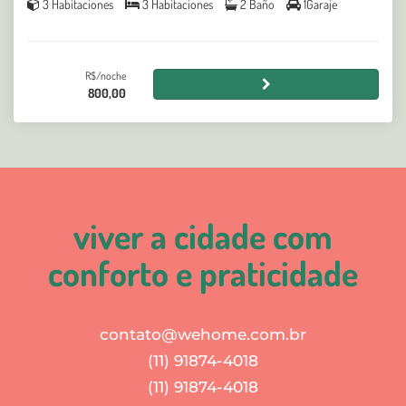
3 Habitaciones
3 Habitaciones
2 Baño
1Garaje
R$/noche
800,00
viver a cidade com
conforto e praticidade
contato@wehome.com.br
(11) 91874-4018
(11) 91874-4018