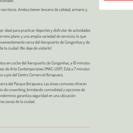
icionado.
 escritorio. Ambos tienen lencería de calidad, armario y
r ideal para practicar deportes y disfrutar de actividades
terreno plano y una amplia variedad de servicios, lo que
 convenientemente cerca del Aeropuerto de Congonhas y de
e la ciudad. ¡No deje de visitarlo!
nutos en coche del Aeropuerto de Congonhas, a 10 minutos
Museo de Arte Contemporáneo (MAC-USP). Está a 7 minutos
tos a pie del Centro Comercial Ibirapuera.
erca del Parque Ibirapuera. Las áreas comunes ofrecen
pacio de coworking, brindando comodidad y opciones de
l condominio garantiza seguridad en una ubicación
res zonas de la ciudad.