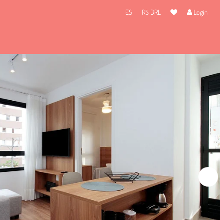
ES
R$ BRL
Login