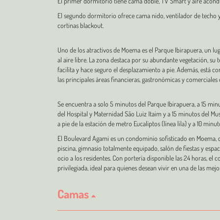
El primer dormitorio tiene cama doble, TV Smart y aire acond
El segundo dormitorio ofrece cama nido, ventilador de techo y
cortinas blackout.
Uno de los atractivos de Moema es el Parque Ibirapuera, un luga
al aire libre. La zona destaca por su abundante vegetación, su 
facilita y hace seguro el desplazamiento a pie. Además, está
las principales áreas financieras, gastronómicas y comerciales d
Se encuentra a solo 5 minutos del Parque Ibirapuera, a 15 mi
del Hospital y Maternidad São Luiz Itaim y a 15 minutos del 
a pie de la estación de metro Eucaliptos (línea lila) y a 10 minu
El Boulevard Agami es un condominio sofisticado en Moema, c
piscina, gimnasio totalmente equipado, salón de fiestas y es
ocio a los residentes. Con portería disponible las 24 horas, e
privilegiada, ideal para quienes desean vivir en una de las mejo
Camas