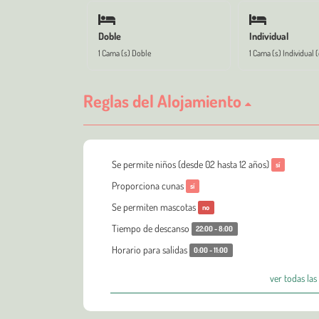
Doble
Individual
1 Cama (s) Doble
1 Cama (s) Individual 
Reglas del Alojamiento
Se permite niños (desde 02 hasta 12 años)
sí
Proporciona cunas
sí
Se permiten mascotas
no
Tiempo de descanso
22:00 - 8:00
Horario para salidas
0:00 - 11:00
ver todas las