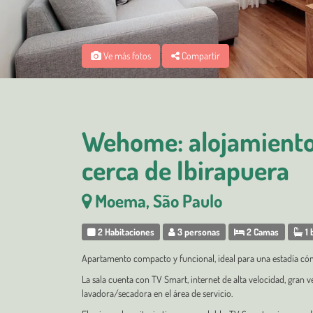
Ve más fotos
Compartir
Wehome: alojamiento
cerca de Ibirapuera
Moema, São Paulo
2 Habitaciones
3 personas
2 Camas
1 
Apartamento compacto y funcional, ideal para una estadía có
La sala cuenta con TV Smart, internet de alta velocidad, gran v
lavadora/secadora en el área de servicio.