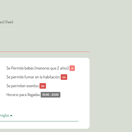
(es) (Twin)
Se Permite bebés (menores que 2 años)
sí
Se permite fumar en la habitación
no
Se permiten eventos
no
Horario para llegadas
16:00 - 23:00
 reglas