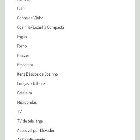
Café
Copos de Vinho
Cozinha/Cozinha Compacta
Fogão
Forno
Freezer
Geladeira
Itens Básicos de Cozinha
Louças e Talheres
Cafeteira
Microondas
TV
TV de tela larga
Acessível por Elevador
Ar Condicionado