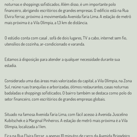
noturnas e shoppings sofisticados. Além disso, é um importante polo
financeiro, abrigando escritórios de grandes empresas. O edifício está na Rua
Elvira Ferraz, próximo à movimentada Avenida Faria Lima. A estação de metrô
mais próxima é a Vila Olímpia, a 1,3 km de distância.
O estúdio conta com casal , sofá de dois lugares, TV a cabo, internet sem fio,
utensílios de cozinha, ar-condicionado e varanda.
Estamos à disposição para atender a qualquer necessidade durante sua
estadia.
Considerada uma das áreas mais valorizadas da capital, a Vila Olímpia, na Zona
Sul, reúne ruas tranquilas e arborizadas, ótimos restaurantes, casas noturnas
badaladas e shoppings sofisticados. O bairro também se destaca como polo do
setor financeiro, com escritórios de grandes empresas globais.
Situado na famosa Avenida Faria Lima, com fácil acesso à Avenida Juscelino
Kubitschek e à Marginal Pinheiros. A estação de metrô mais próxima é a Vila
Olímpia, localizada a 1 km.
Fica na Rua Elvira Ferraz, a apenas 10 minutos de carro da Avenida Brigadeiro