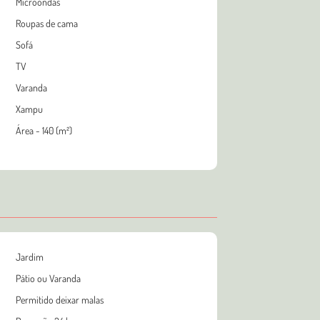
Microondas
Roupas de cama
Sofá
TV
Varanda
Xampu
Área - 140 (m²)
Jardim
Pátio ou Varanda
Permitido deixar malas