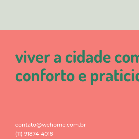
viver a cidade co
conforto e pratic
contato@wehome.com.br
(11) 91874-4018