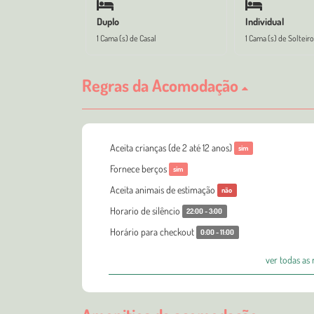
Duplo
Individual
1 Cama (s) de Casal
1 Cama (s) de Solteiro
Regras da Acomodação
Aceita crianças (de 2 até 12 anos)
sim
Fornece berços
sim
Aceita animais de estimação
não
Horario de silêncio
22:00 - 3:00
Horário para checkout
0:00 - 11:00
ver todas as