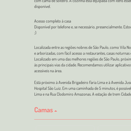
com cama de solteiro. A cozinha está equipada com itens esse
disponível.
Acesso completo à casa
Disponível por telefone e, se necessário, presencialmente. Esto
;)
Localizada entre as regiões nobres de São Paulo, como Vila Nov
e arborizadas, com fácil acesso a restaurantes, casas noturnas 
Localizado em uma das melhores regiões de São Paulo, próximo
às principais vias da cidade. Recomendamos utilizar aplicativos
acessíveis na área.
Está próximo à Avenida Brigadeiro Faria Lima e à Avenida Jus
Hospital São Luiz. Em uma caminhada de 5 minutos, é possível
Lima e na Rua Clodomiro Amazonas. A estação de trem Cidade 
Camas