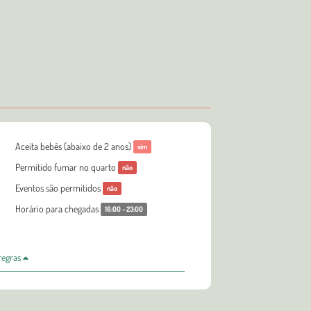
Aceita bebês (abaixo de 2 anos)
sim
Permitido fumar no quarto
não
Eventos são permitidos
não
Horário para chegadas
16:00 - 23:00
 regras