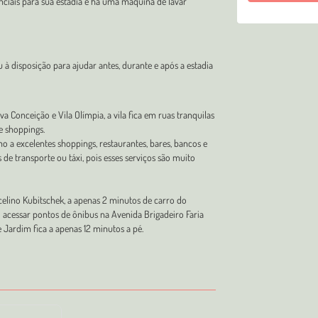
nciais para sua estadia e há uma máquina de lavar
u à disposição para ajudar antes, durante e após a estadia
a Conceição e Vila Olímpia, a vila fica em ruas tranquilas
e shoppings.
 a excelentes shoppings, restaurantes, bares, bancos e
 de transporte ou táxi, pois esses serviços são muito
celino Kubitschek, a apenas 2 minutos de carro do
 acessar pontos de ônibus na Avenida Brigadeiro Faria
Jardim fica a apenas 12 minutos a pé.