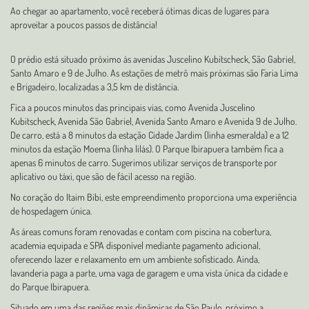
Ao chegar ao apartamento, você receberá ótimas dicas de lugares para
aproveitar a poucos passos de distância!
O prédio está situado próximo às avenidas Juscelino Kubitscheck, São Gabriel,
Santo Amaro e 9 de Julho. As estações de metrô mais próximas são Faria Lima
e Brigadeiro, localizadas a 3,5 km de distância.
Fica a poucos minutos das principais vias, como Avenida Juscelino
Kubitscheck, Avenida São Gabriel, Avenida Santo Amaro e Avenida 9 de Julho.
De carro, está a 8 minutos da estação Cidade Jardim (linha esmeralda) e a 12
minutos da estação Moema (linha lilás). O Parque Ibirapuera também fica a
apenas 6 minutos de carro. Sugerimos utilizar serviços de transporte por
aplicativo ou táxi, que são de fácil acesso na região.
No coração do Itaim Bibi, este empreendimento proporciona uma experiência
de hospedagem única.
As áreas comuns foram renovadas e contam com piscina na cobertura,
academia equipada e SPA disponível mediante pagamento adicional,
oferecendo lazer e relaxamento em um ambiente sofisticado. Ainda,
lavanderia paga a parte, uma vaga de garagem e uma vista única da cidade e
do Parque Ibirapuera.
Situado em uma das regiões mais dinâmicas de São Paulo, próximo a