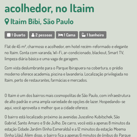
acolhedor, no Itaim
Itaim Bibi, São Paulo
1 Quarto
2 pessoas
1 Cama
1 banheiro
Flat de 45 m², charmoso e acolhedor, em hotel recém-reformado e elegante
no Itaim. Conta com varanda, Wi-Fi, ar-condicionado, blackout, Smart TV,
limpeza diária básica e uma vaga de garagem.
Com vista deslumbrante para o Parque Ibirapuera na cobertura, o prédio
moderno oferece academia, piscina e lavanderia. Localização privilegiada no
Itaim, perto de restaurantes, farmácias e mercados.
O Itaim é um dos bairros mais cosmopolitas de São Paulo, com infraestrutura
de alto padrão e uma ampla variedade de opções de lazer. Hospedando-se
aqui, você aproveita o melhor que a cidade oferece.
O bairro está localizado próximo às avenidas Juscelino Kubitschek, São
Gabriel, Santo Amaro e 9 de Julho. De carro, você está a apenas 8 minutos da
estação Cidade Jardim (linha Esmeralda) e a 12 minutos da estação Moema
(linha Lilás). Além disso, o bairro fica a apenas 6 minutos de ônibus do Parque