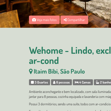
Veja mais fotos
Compartilhar
Wehome - Lindo, exclu
ar-cond
Itaim Bibi, São Paulo
3 Quartos
6 pessoas
4 Camas
2 banhe
Ambiente aconchegante e bem localizado, com sala iluminada, T
jantar para 8 pessoas, cozinha equipada e lavanderia com máqu
Possui 3 dormitórios, sendo uma suíte, todos com ar-condicio