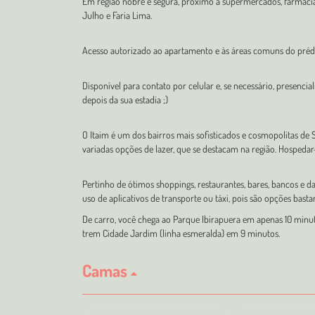
Em região nobre e segura, próximo a supermercados, farmácias,
Julho e Faria Lima.
Acesso autorizado ao apartamento e às áreas comuns do pré
Disponível para contato por celular e, se necessário, presencia
depois da sua estadia ;)
O Itaim é um dos bairros mais sofisticados e cosmopolitas de S
variadas opções de lazer, que se destacam na região. Hospedar
Pertinho de ótimos shoppings, restaurantes, bares, bancos e 
uso de aplicativos de transporte ou táxi, pois são opções bastan
De carro, você chega ao Parque Ibirapuera em apenas 10 minu
trem Cidade Jardim (linha esmeralda) em 9 minutos.
Camas