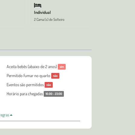
Individual
2 Cama (s) de Solteiro
Aceita bebês (abaixo de 2 anos)
sim
Permitido fumar no quarto
não
Eventos são permitidos
não
Horário para chegadas
16:00 - 23:00
 regras