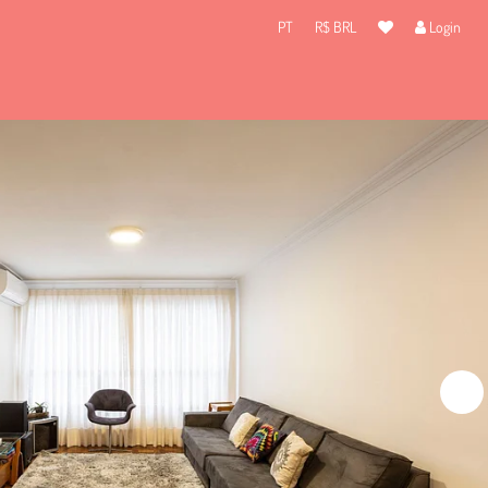
PT
R$ BRL
Login