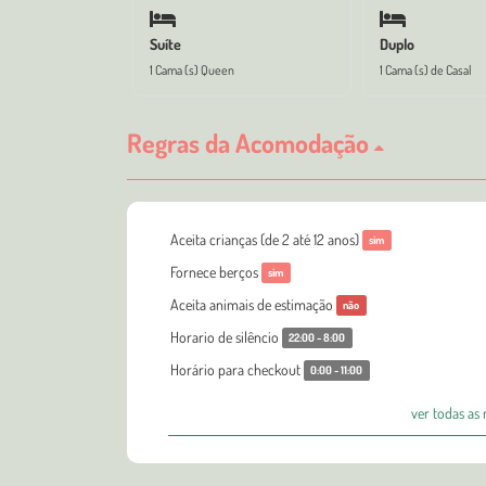
Suíte
Duplo
1 Cama (s) Queen
1 Cama (s) de Casal
Regras da Acomodação
Aceita crianças (de 2 até 12 anos)
sim
Fornece berços
sim
Aceita animais de estimação
não
Horario de silêncio
22:00 - 8:00
Horário para checkout
0:00 - 11:00
ver todas as