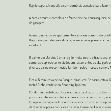
Região segura, tranquila e com comércio acessível para fazer t
A área comum é completa e oferece piscina, churrasqueira, ac
de garagem.
Acesso permitido ao apartamento e às áreas comuns do prédi
Disponível por telefone celular e, se necessário, presencialmen
estadia ;)
O bairro dos Jardins é uma região muito nobre e tradicional e
compras e aproveitar refeições em restaurantes de alta gastr
diversos bares, e é conhecido também pelos museus, como o
Fica a 15 minutos a pé do Parque Ibirapuera. De carro, está a 
metrô (linha verde) e do Shopping Iguatemi.
Condomínio sofisticado localizado nos Jardins, um dos bairros
principais diferenciais, destacam-se a piscina com solário, a
lounge aconchegante. O condomínio está próximo ao Shopping 
de diversas opções culturais e de lazer. Possui fácil acesso a 