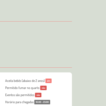
Aceita bebês (abaixo de 2 anos)
sim
Permitido fumar no quarto
não
Eventos são permitidos
não
Horário para chegadas
16:00 - 23:00