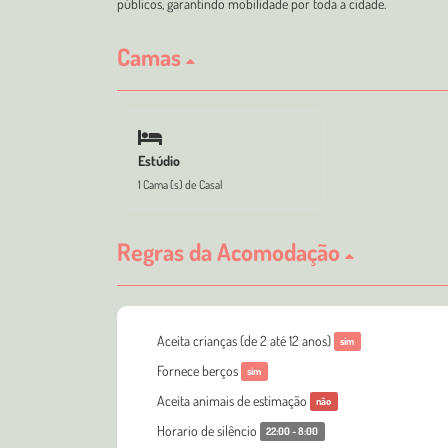
públicos, garantindo mobilidade por toda a cidade.
Camas
Estúdio
1 Cama (s) de Casal
Regras da Acomodação
Aceita crianças (de 2 até 12 anos)
sim
Fornece berços
sim
Aceita animais de estimação
não
Horario de silêncio
22:00 - 8:00