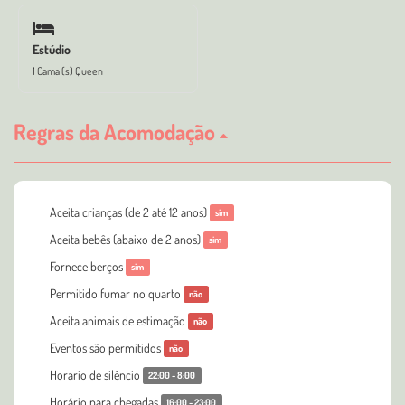
Estúdio
1 Cama (s) Queen
Regras da Acomodação
Aceita crianças (de 2 até 12 anos)
sim
Aceita bebês (abaixo de 2 anos)
sim
Fornece berços
sim
Permitido fumar no quarto
não
Aceita animais de estimação
não
Eventos são permitidos
não
Horario de silêncio
22:00 - 8:00
Horário para chegadas
16:00 - 23:00