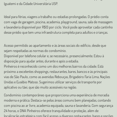
Iguatemi e da Cidade Universitária USP.
Ideal para férias, viagens a trabalho ou estadias prolongadas. O prédio conta
com vaga de garagem, piscina, academia, playground, sauna, sala de massagem
e lavanderia disponível por R$13 por ciclo. Você pode aproveitar cada cantinho
desse prédio que tem uma infraestrutura completa para adultos e crianças.
Acesso permitido ao apartamento e às áreas sociais do edifício, desde que
sejam respeitadas as normas do condomínio.
Disponível por telefone celular e, se necessário, presencialmente. Estou à
disposição para ajudar antes, durante e após a estadia.
Pinheiros é reconhecido como um dos melhores bairros da cidade. Está
próximo a excelentes shoppings, restaurantes, bares, bancos e às principais
vias de São Paulo, como as avenidas Rebouças, Brigadeiro Faria Lima, Nações
Unidas e Eusébio Matoso. Sugerimos utilizar serviços de transporte por
aplicativo ou táxi, que são muito acessíveis na região.
Condomínio contemporâneo que proporciona uma experiência de moradia
moderna e prática. Destaca-se pelas áreas comuns bem planejadas, contando
com piscina ao ar livre, academia equipada, sauna e lavanderia. Com segurança
24 horas, o DNA Pinheiros oferece tranquilidade e proteção, além de
localização estratégica com fácil acesso a diversos restaurantes, bares e opções