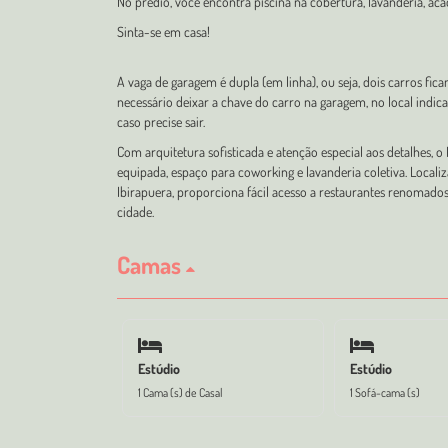
No prédio, você encontra piscina na cobertura, lavanderia, ac
Sinta-se em casa!
A vaga de garagem é dupla (em linha), ou seja, dois carros fic
necessário deixar a chave do carro na garagem, no local indi
caso precise sair.
Com arquitetura sofisticada e atenção especial aos detalhes, o
equipada, espaço para coworking e lavanderia coletiva. Locali
Ibirapuera, proporciona fácil acesso a restaurantes renomados
cidade.
Camas
Estúdio
Estúdio
1 Cama (s) de Casal
1 Sofá-cama (s)