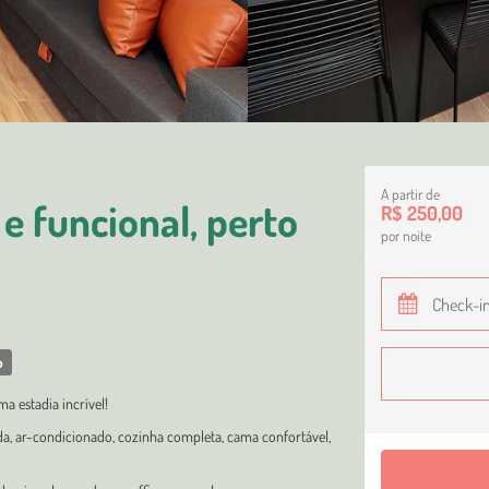
A partir de
 funcional, perto
R$ 250,00
por noite
o
 estadia incrível!
a, ar-condicionado, cozinha completa, cama confortável,