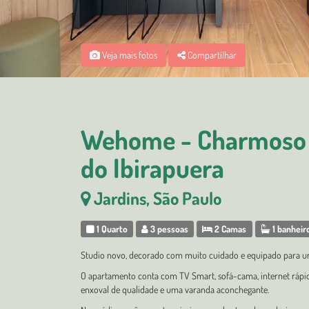
Veja mais fotos
Compartilhar
Wehome - Charmoso e
do Ibirapuera
Jardins, São Paulo
1 Quarto
3 pessoas
2 Camas
1 banheir
Studio novo, decorado com muito cuidado e equipado para uma
O apartamento conta com TV Smart, sofá-cama, internet rápid
enxoval de qualidade e uma varanda aconchegante.