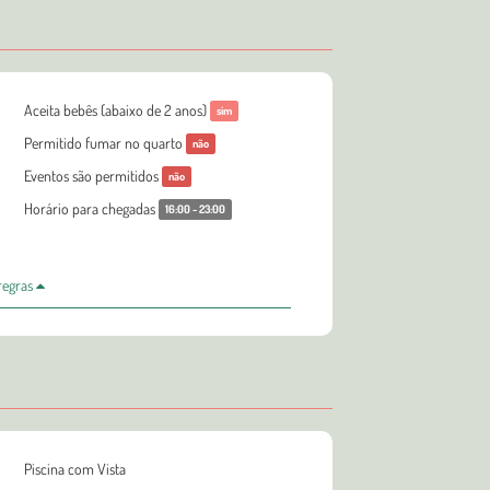
Aceita bebês (abaixo de 2 anos)
sim
Permitido fumar no quarto
não
Eventos são permitidos
não
Horário para chegadas
16:00 - 23:00
 regras
Piscina com Vista