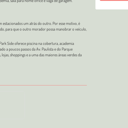
ademia, sala para home office e vaga de garagem.
am estacionados um atrás do outro. Por esse motivo, é
cado, para que o outro morador possa manobrar o veículo,
 Park Side oferece piscina na cobertura, academia
zado a poucos passos da Av. Paulista e do Parque
, lojas, shoppings e a uma das maiores áreas verdes da