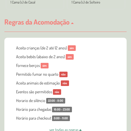
1 Cama (s) de Casal
1 Cama (s) de Solteiro
Regras da Acomodação
Aceita crianças (de 2 até 12 anos)
sim
Aceita bebês (abaixo de 2 anos)
sim
Fornece berços
sim
Permitido fumar no quarto
não
Aceita animais de estimação
não
Eventos são permitidos
não
Horario de silêncio
22:00 - 8:00
Horário para chegadas
16:00 - 23:00
Horário para checkout
0:00 - 11:00
ver todas as regras