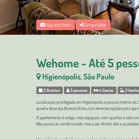
Veja mais fotos
Compartilhar
Wehome - Até 5 pess
Higienópolis, São Paulo
2 Quartos
5 pessoas
4 Camas
2 banhe
Localização privilegiada em Higienópolis, a poucos metros do
quadra da praça Buenos Aires, com diversas opções para aprove
O apartamento é antigo, mas espaçoso, com quartos e sala con
Não possui ar-condicionado, mas o pé-direito alto e as janel