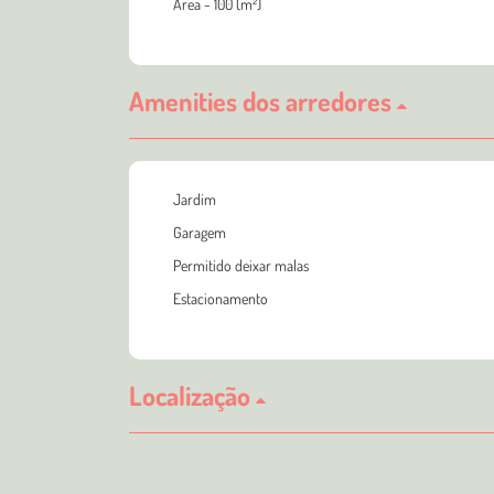
Área - 100 (m²)
Amenities dos arredores
Jardim
Garagem
Permitido deixar malas
Estacionamento
Localização