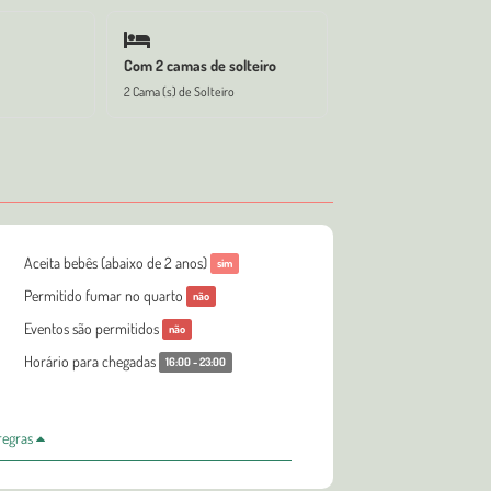
Com 2 camas de solteiro
2 Cama (s) de Solteiro
Aceita bebês (abaixo de 2 anos)
sim
Permitido fumar no quarto
não
Eventos são permitidos
não
Horário para chegadas
16:00 - 23:00
 regras