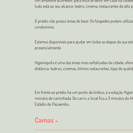
Um ambiente acolhedor para você se sentir em casa na cidade.
tudo está ao seu alcance: teatro, cinema, restaurantes de alto 
O prédio não possui áreas de lazer. Os hóspedes podem utili
condomínio.
Estamos disponíveis para ajudar em todas as etapas da sua estad
presencialmente.
Higienópolis é uma das áreas mais sofisticadas da cidade, ofe
distância: teatros, cinemas, ótimos restaurantes, lojas de qual
Em frente ao prédio há um ponto de ônibus, e a estação Higien
minutos de caminhada. De carro, o local fica a 3 minutos do H
Estádio do Pacaembu.
Camas