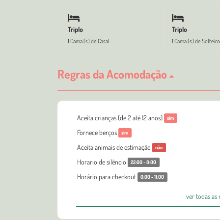
Triplo
Triplo
1 Cama (s) de Casal
1 Cama (s) de Solteiro
Regras da Acomodação
Aceita crianças (de 2 até 12 anos)
sim
Fornece berços
sim
Aceita animais de estimação
não
Horario de silêncio
22:00 - 8:00
Horário para checkout
0:00 - 11:00
ver todas as