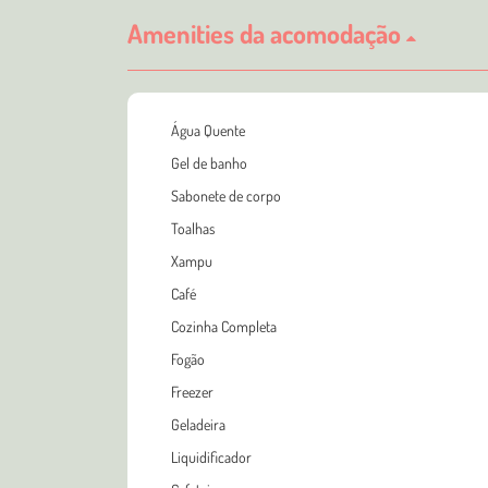
Amenities da acomodação
Água Quente
Gel de banho
Sabonete de corpo
Toalhas
Xampu
Café
Cozinha Completa
Fogão
Freezer
Geladeira
Liquidificador