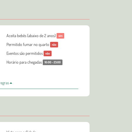
Aceita bebês (abaixo de 2 anos)
sim
Permitido fumar no quarto
não
Eventos são permitidos
não
Horário para chegadas
16:00 - 23:00
 regras