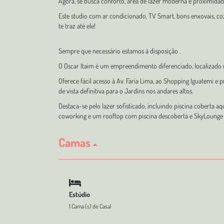
Agora, se busca conforto, área de lazer moderna e proximidad
Este studio com ar condicionado, TV Smart, bons enxovais, c
te traz até ele!
Sempre que necessário estamos à disposição .
O Oscar Itaim é um empreendimento diferenciado, localizado 
Oferece fácil acesso à Av. Faria Lima, ao Shopping Iguatemi e
de vista definitiva para o Jardins nos andares altos.
Destaca-se pelo lazer sofisticado, incluindo piscina coberta a
coworking e um rooftop com piscina descoberta e SkyLounge
Camas
Estúdio
1 Cama (s) de Casal