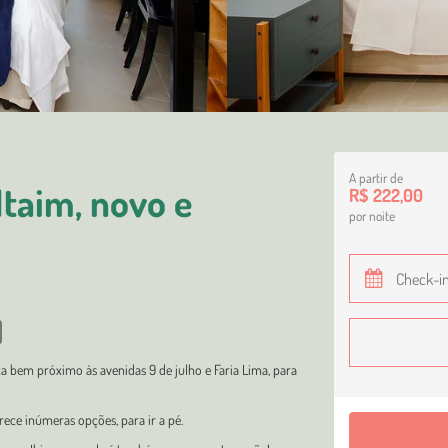
A partir de
taim, novo e
R$ 222,00
por noite
ca bem próximo às avenidas 9 de julho e Faria Lima, para
rece inúmeras opções, para ir a pé.