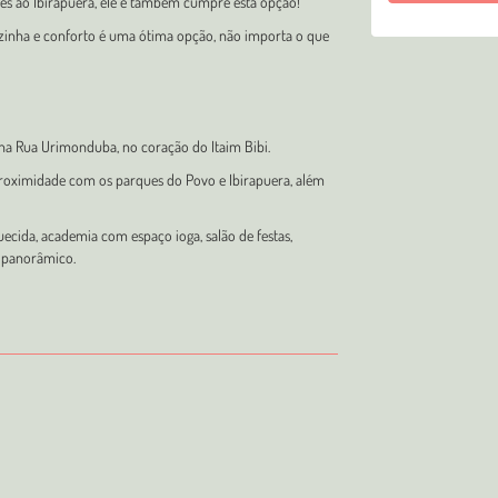
es ao Ibirapuera, ele é também cumpre esta opção!
ozinha e conforto é uma ótima opção, não importa o que
na Rua Urimonduba, no coração do Itaim Bibi.
 proximidade com os parques do Povo e Ibirapuera, além
quecida, academia com espaço ioga, salão de festas,
 panorâmico.