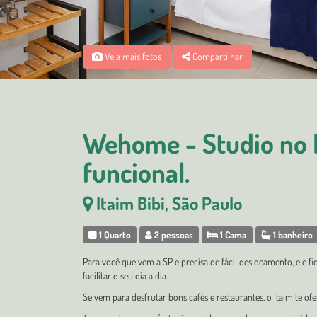
Veja mais fotos
Compartilhar
Wehome - Studio no I
funcional.
Itaim Bibi, São Paulo
1 Quarto
2 pessoas
1 Cama
1 banheiro
Para você que vem a SP e precisa de fácil deslocamento, ele fi
facilitar o seu dia a dia.
Se vem para desfrutar bons cafés e restaurantes, o Itaim te ofe