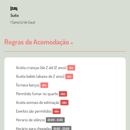
Suíte
1 Cama (s) de Casal
Regras da Acomodação
Aceita crianças (de 2 até 12 anos)
sim
Aceita bebês (abaixo de 2 anos)
sim
Fornece berços
sim
Permitido fumar no quarto
não
Aceita animais de estimação
não
Eventos são permitidos
não
Horario de silêncio
22:00 - 8:00
Horário para chegadas
16:00 - 23:00