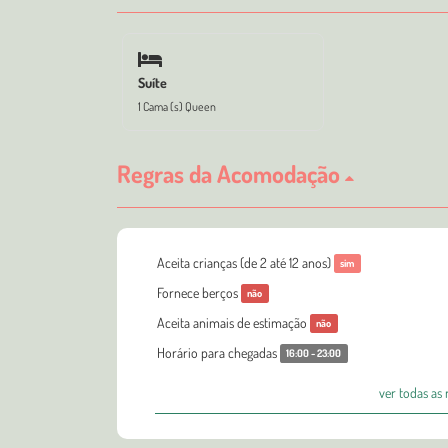
Suíte
1 Cama (s) Queen
Regras da Acomodação
Aceita crianças (de 2 até 12 anos)
sim
Fornece berços
não
Aceita animais de estimação
não
Horário para chegadas
16:00 - 23:00
ver todas as