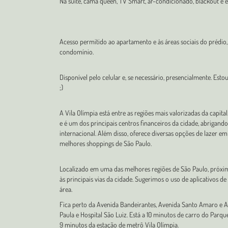
Na suíte, cama queen, TV Smart, ar-condicionado, blackout e e
Acesso permitido ao apartamento e às áreas sociais do préd
condomínio.
Disponível pelo celular e, se necessário, presencialmente. Esto
;)
A Vila Olímpia está entre as regiões mais valorizadas da capit
e é um dos principais centros financeiros da cidade, abrigand
internacional. Além disso, oferece diversas opções de lazer em
melhores shoppings de São Paulo.
Localizado em uma das melhores regiões de São Paulo, próximo
às principais vias da cidade. Sugerimos o uso de aplicativos de
área.
Fica perto da Avenida Bandeirantes, Avenida Santo Amaro e Av
Paula e Hospital São Luiz. Está a 10 minutos de carro do Parqu
9 minutos da estação de metrô Vila Olímpia.