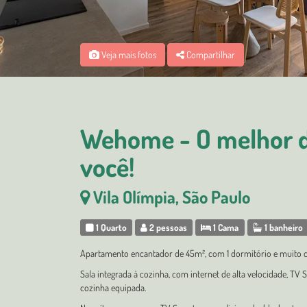
Veja mais fotos
Compartilhar
Wehome - O melhor da
você!
Vila Olímpia, São Paulo
1 Quarto
2 pessoas
1 Cama
1 banheiro
Apartamento encantador de 45m², com 1 dormitório e muito c
Sala integrada à cozinha, com internet de alta velocidade, TV 
cozinha equipada.