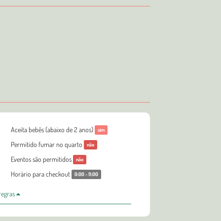
Aceita bebês (abaixo de 2 anos)
sim
Permitido fumar no quarto
não
Eventos são permitidos
não
Horário para checkout
0:00 - 11:00
 regras