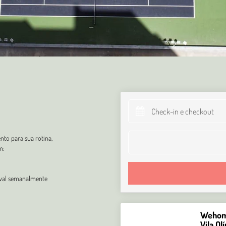
to para sua rotina,
m:
oval semanalmente
Wehome
Vila Ol