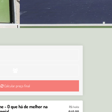
Calcular preço final
 - O que há de melhor na
R$/noite
ímpia!
640,00