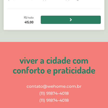
R$/noite
415,00
viver a cidade com
conforto e praticidade
contato@wehome.com.br
(11) 91874-4018
(11) 91874-4018