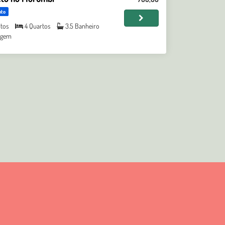
nto
tos
4 Quartos
3.5 Banheiro
agem