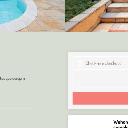
ílias que desejam
Wehome
comple