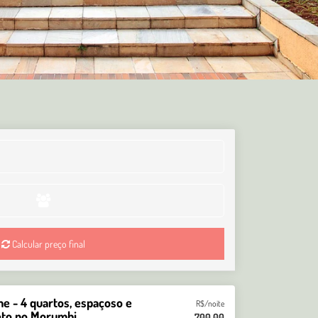
Calcular preço final
 - 4 quartos, espaçoso e
R$/noite
to no Morumbi
700,00