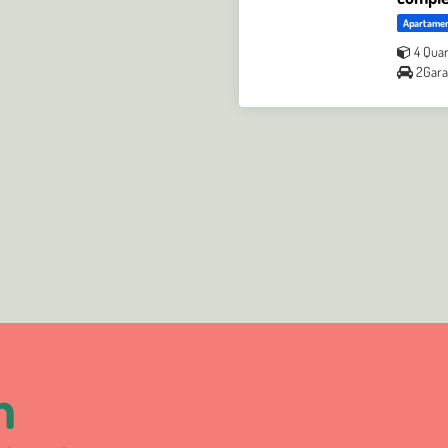
Apartame
4 Quar
2Gar
m