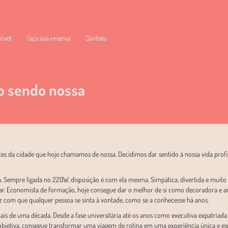
óvel
Faça sua reserva
Contato
o sendo nossa
tes da cidade que hoje chamamos de nossa. Decidimos dar sentido à nossa vida profi
da. Sempre ligada no 220W, disposição é com ela mesma. Simpática, divertida e muit
ar. Economista de formação, hoje consegue dar o melhor de si como decoradora e anfi
 com que qualquer pessoa se sinta à vontade, como se a conhecesse há anos.
 mais de uma década. Desde a fase universitária até os anos como executiva expatria
 objetiva, consegue transformar uma viagem de rotina em uma experiência única e esp