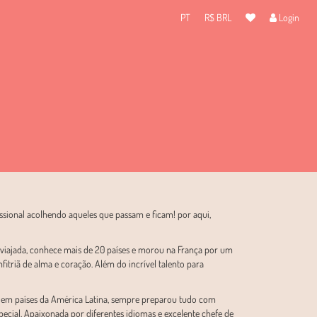
PT
R$ BRL
Login
ssional acolhendo aqueles que passam e ficam! por aqui,
o viajada, conhece mais de 20 países e morou na França por um
triã de alma e coração. Além do incrível talento para
da em países da América Latina, sempre preparou tudo com
ecial. Apaixonada por diferentes idiomas e excelente chefe de