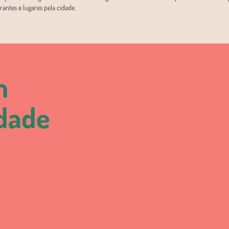
antes e lugares pela cidade.
m
idade