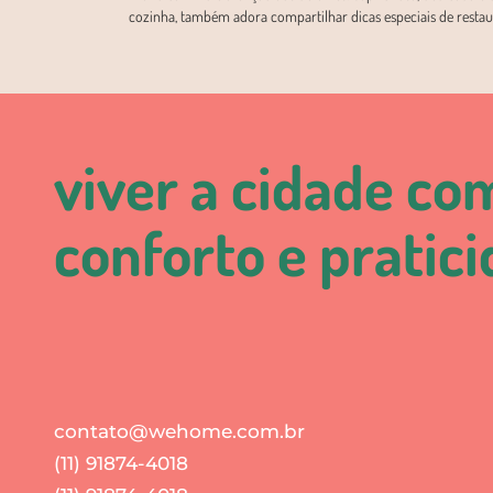
cozinha, também adora compartilhar dicas especiais de restaur
viver a cidade co
conforto e pratic
contato@wehome.com.br
(11) 91874-4018