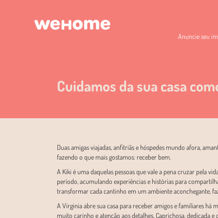
Anuncie seu im
Cuidamos da sua casa com
Duas amigas viajadas, anfitriãs e hóspedes mundo afora, aman
fazendo o que mais gostamos: receber bem.
A Kiki é uma daquelas pessoas que vale a pena cruzar pela vi
período, acumulando experiências e histórias para compartilh
transformar cada cantinho em um ambiente aconchegante, faz
A Virginia abre sua casa para receber amigos e familiares há
muito carinho e atenção aos detalhes. Caprichosa, dedicada e