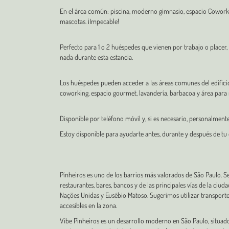
En el área común: piscina, moderno gimnasio, espacio Coworki
mascotas. ¡Impecable!
Perfecto para 1 o 2 huéspedes que vienen por trabajo o placer,
nada durante esta estancia.
Los huéspedes pueden acceder a las áreas comunes del edificio
coworking, espacio gourmet, lavandería, barbacoa y área para
Disponible por teléfono móvil y, si es necesario, personalmente
Estoy disponible para ayudarte antes, durante y después de tu 
Pinheiros es uno de los barrios más valorados de São Paulo. S
restaurantes, bares, bancos y de las principales vías de la ciu
Nações Unidas y Eusébio Matoso. Sugerimos utilizar transporte 
accesibles en la zona.
Vibe Pinheiros es un desarrollo moderno en São Paulo, situado