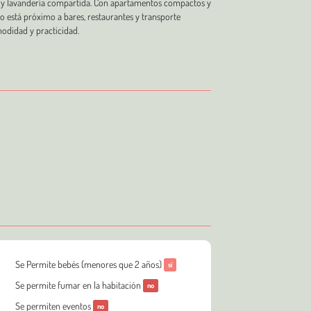
o y lavandería compartida. Con apartamentos compactos y
io está próximo a bares, restaurantes y transporte
odidad y practicidad.
Se Permite bebés (menores que 2 años)
sí
Se permite fumar en la habitación
no
Se permiten eventos
no