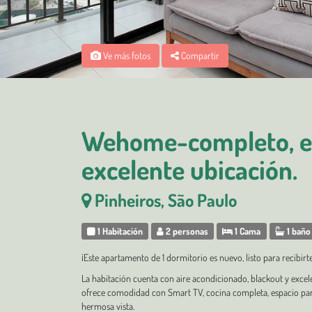
Ve más fotos
Compartir
Wehome-completo, e
excelente ubicación.
Pinheiros, São Paulo
1 Habitación
2 personas
1 Cama
1 baño
¡Este apartamento de 1 dormitorio es nuevo, listo para recibi
La habitación cuenta con aire acondicionado, blackout y excele
ofrece comodidad con Smart TV, cocina completa, espacio pa
hermosa vista.