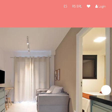
ES
R$ BRL
Login