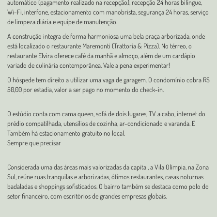
automático (pagamento realizado na recepção), recepção 24 horas bilíngue,
Wi-Fi, interfone, estacionamento com manobrista, segurança 24 horas, serviço
de limpeza diária e equipe de manutenção.
A construção integra de forma harmoniosa uma bela praça arborizada, onde
está localizado o restaurante Maremonti (Trattoria & Pizza). No térreo, o
restaurante Elvira oferece café da manhã e almoço, além de um cardápio
variado de culinária contemporânea. Vale a pena experimentar!
O hóspede tem direito a utilizar uma vaga de garagem. O condomínio cobra R$
50,00 por estadia, valor a ser pago no momento do check-in.
O estúdio conta com cama queen, sofá de dois lugares, TV a cabo, internet do
prédio compatilhada, utensílios de cozinha, ar-condicionado e varanda. E
Também há estacionamento gratuito no local.
Sempre que precisar
Considerada uma das áreas mais valorizadas da capital, a Vila Olímpia, na Zona
Sul, reúne ruas tranquilas e arborizadas, ótimos restaurantes, casas noturnas
badaladas e shoppings sofisticados. O bairro também se destaca como polo do
setor financeiro, com escritórios de grandes empresas globais.