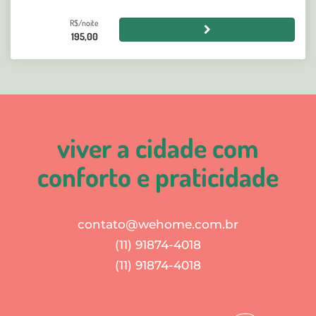
R$/noite
195,00
viver a cidade com
conforto e praticidade
contato@wehome.com.br
(11) 91874-4018
(11) 91874-4018