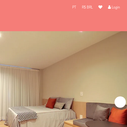
PT
R$ BRL
Login