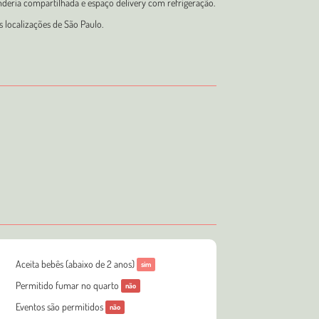
anderia compartilhada e espaço delivery com refrigeração.
s localizações de São Paulo.
Aceita bebês (abaixo de 2 anos)
sim
Permitido fumar no quarto
não
Eventos são permitidos
não