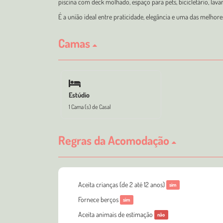
piscina com deck molhado, espaço para pets, bicicletário, lav
É a união ideal entre praticidade, elegância e uma das melhore
Camas
Estúdio
1 Cama (s) de Casal
Regras da Acomodação
Aceita crianças (de 2 até 12 anos)
sim
Fornece berços
sim
Aceita animais de estimação
não